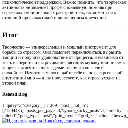
психологической поддержкой. Важно помнить, что творческая
активность не заменяет профессиональную помощь при
серьёзных эмоциональных расстройствах, но может стать
отличной профилактикой и дополнением к лечению.
Итог
Творчество — универсальный и мощный инструмент для
борьбы со стрессом. Оно помогает переключиться, выразить
эмоции и получить удовольствие от процесса. Независимо от
того, выберете ли вы рисование, вязание, музыку или письмо,
творческая деятельность сделает вашу жизнь ярче и
спокойнее. Начните с малого, дайте себе шанс раскрыть свой
внутренний мир — и вы почувствуете, как стресс уходит на
второй план.
Related Blog
{"qurey":{"category__in":[69],"post__not_in":
[71204435],"posts_per_page":3,"ignore_sticky_posts":1,"orderby":"ra
ratio60","post_type":"post","grid_layout":"grid_3","action":"hexwp_