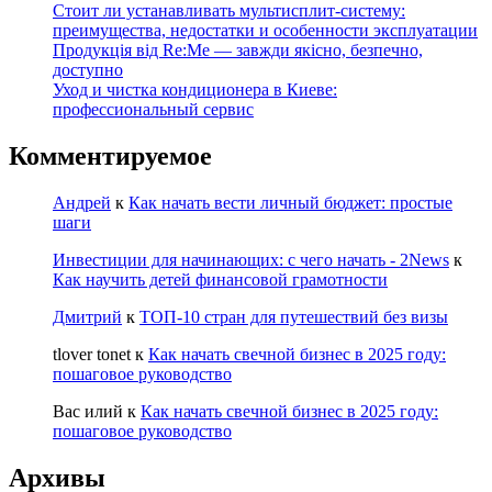
Стоит ли устанавливать мультисплит-систему:
преимущества, недостатки и особенности эксплуатации
Продукція від Re:Me — завжди якісно, безпечно,
доступно
Уход и чистка кондиционера в Киеве:
профессиональный сервис
Комментируемое
Андрей
к
Как начать вести личный бюджет: простые
шаги
Инвестиции для начинающих: с чего начать - 2News
к
Как научить детей финансовой грамотности
Дмитрий
к
ТОП-10 стран для путешествий без визы
tlover tonet
к
Как начать свечной бизнес в 2025 году:
пошаговое руководство
Вас илий
к
Как начать свечной бизнес в 2025 году:
пошаговое руководство
Архивы