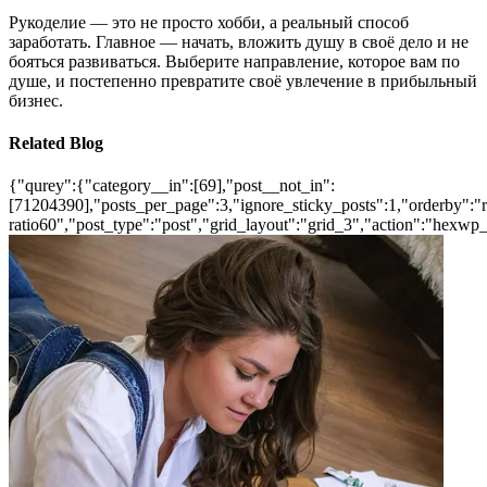
Рукоделие — это не просто хобби, а реальный способ
заработать. Главное — начать, вложить душу в своё дело и не
бояться развиваться. Выберите направление, которое вам по
душе, и постепенно превратите своё увлечение в прибыльный
бизнес.
Related Blog
{"qurey":{"category__in":[69],"post__not_in":
[71204390],"posts_per_page":3,"ignore_sticky_posts":1,"orderby":"ra
ratio60","post_type":"post","grid_layout":"grid_3","action":"hexwp_