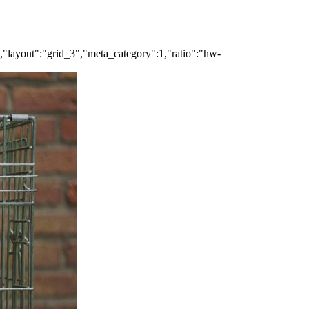
","layout":"grid_3","meta_category":1,"ratio":"hw-