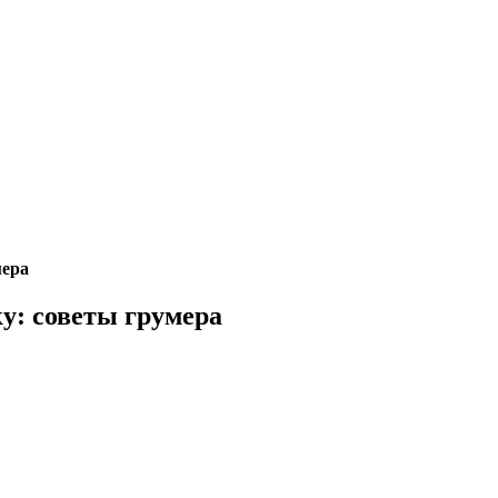
мера
у: советы грумера