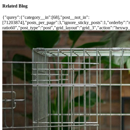
Related Blog
{"qurey":{"category__in":[68],"post__not_in":
[71203874],"posts_per_page":3,"ignore_sticky_posts":1,"orderby":"ra
ratio60","post_type":"post","grid_layout":"grid_3","action":"hexwp_