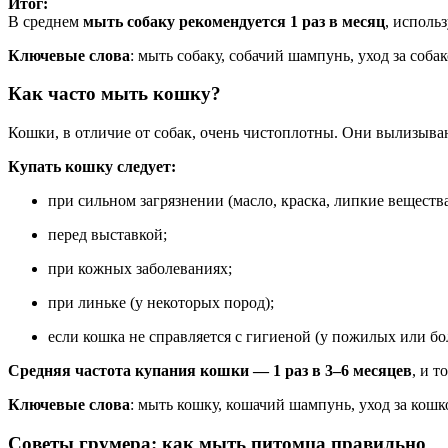
Итог:
В среднем
мыть собаку рекомендуется 1 раз в месяц
, исполь
Ключевые слова
: мыть собаку, собачий шампунь, уход за соба
Как часто мыть кошку?
Кошки, в отличие от собак, очень чистоплотны. Они вылизываю
Купать кошку следует:
при сильном загрязнении (масло, краска, липкие вещества
перед выставкой;
при кожных заболеваниях;
при линьке (у некоторых пород);
если кошка не справляется с гигиеной (у пожилых или б
Средняя частота купания кошки — 1 раз в 3–6 месяцев
, и 
Ключевые слова
: мыть кошку, кошачий шампунь, уход за кошк
Советы грумера: как мыть питомца правильно