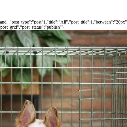
nd","post_type":"post"},"title":"All","post_title":1,"between":"20px
post_grid","post_status":"publish"}