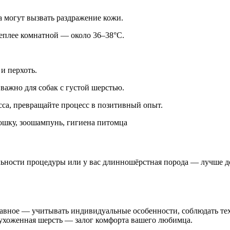
а могут вызвать раздражение кожи.
еплее комнатной — около 36–38°C.
и перхоть.
важно для собак с густой шерстью.
са, превращайте процесс в позитивный опыт.
 кошку, зоошампунь, гигиена питомца
льности процедуры или у вас длинношёрстная порода — лучше до
лавное — учитывать индивидуальные особенности, соблюдать те
и ухоженная шерсть — залог комфорта вашего любимца.