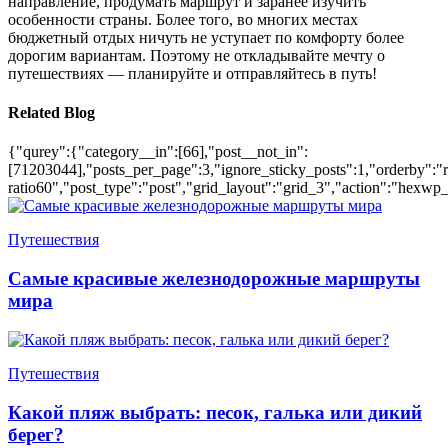
направление, продумать маршрут и заранее изучить
особенности страны. Более того, во многих местах
бюджетный отдых ничуть не уступает по комфорту более
дорогим вариантам. Поэтому не откладывайте мечту о
путешествиях — планируйте и отправляйтесь в путь!
Related Blog
{"qurey":{"category__in":[66],"post__not_in":
[71203044],"posts_per_page":3,"ignore_sticky_posts":1,"orderby":"ra
ratio60","post_type":"post","grid_layout":"grid_3","action":"hexwp_
Путешествия
Самые красивые железнодорожные маршруты
мира
Путешествия
Какой пляж выбрать: песок, галька или дикий
берег?