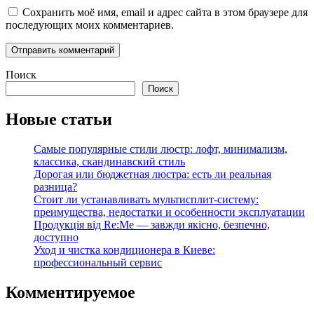
Сохранить моё имя, email и адрес сайта в этом браузере для
последующих моих комментариев.
Поиск
Поиск
Новые статьи
Самые популярные стили люстр: лофт, минимализм,
классика, скандинавский стиль
Дорогая или бюджетная люстра: есть ли реальная
разница?
Стоит ли устанавливать мультисплит-систему:
преимущества, недостатки и особенности эксплуатации
Продукція від Re:Me — завжди якісно, безпечно,
доступно
Уход и чистка кондиционера в Киеве:
профессиональный сервис
Комментируемое