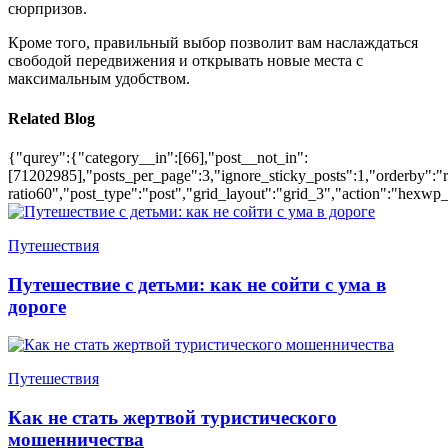
сюрпризов.
Кроме того, правильный выбор позволит вам наслаждаться
свободой передвижения и открывать новые места с
максимальным удобством.
Related Blog
{"qurey":{"category__in":[66],"post__not_in":
[71202985],"posts_per_page":3,"ignore_sticky_posts":1,"orderby":"ra
ratio60","post_type":"post","grid_layout":"grid_3","action":"hexwp_
Путешествия
Путешествие с детьми: как не сойти с ума в
дороге
Путешествия
Как не стать жертвой туристического
мошенничества