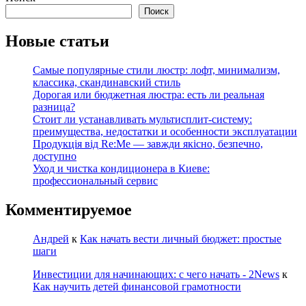
Поиск
Новые статьи
Самые популярные стили люстр: лофт, минимализм,
классика, скандинавский стиль
Дорогая или бюджетная люстра: есть ли реальная
разница?
Стоит ли устанавливать мультисплит-систему:
преимущества, недостатки и особенности эксплуатации
Продукція від Re:Me — завжди якісно, безпечно,
доступно
Уход и чистка кондиционера в Киеве:
профессиональный сервис
Комментируемое
Андрей
к
Как начать вести личный бюджет: простые
шаги
Инвестиции для начинающих: с чего начать - 2News
к
Как научить детей финансовой грамотности