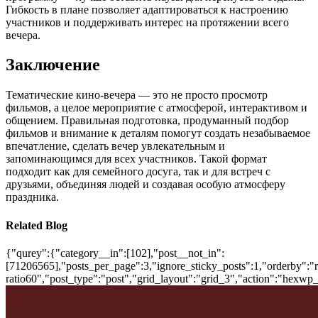
Гибкость в плане позволяет адаптироваться к настроению
участников и поддерживать интерес на протяжении всего
вечера.
Заключение
Тематические кино-вечера — это не просто просмотр
фильмов, а целое мероприятие с атмосферой, интерактивом и
общением. Правильная подготовка, продуманный подбор
фильмов и внимание к деталям помогут создать незабываемое
впечатление, сделать вечер увлекательным и
запоминающимся для всех участников. Такой формат
подходит как для семейного досуга, так и для встреч с
друзьями, объединяя людей и создавая особую атмосферу
праздника.
Related Blog
{"qurey":{"category__in":[102],"post__not_in":
[71206565],"posts_per_page":3,"ignore_sticky_posts":1,"orderby":"ra
ratio60","post_type":"post","grid_layout":"grid_3","action":"hexwp_