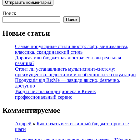
Поиск
Поиск
Новые статьи
Самые популярные стили люстр: лофт, минимализм,
классика, скандинавский стиль
Дорогая или бюджетная люстра: есть ли реальная
разница?
Стоит ли устанавливать мультисплит-систему:
преимущества, недостатки и особенности эксплуатации
Продукція від Re:Me — завжди якісно, безпечно,
доступно
Уход и чистка кондиционера в Киеве:
профессиональный сервис
Комментируемое
Андрей
к
Как начать вести личный бюджет: простые
шаги
Инвестиции для начинающих: с чего начать - 2News
к