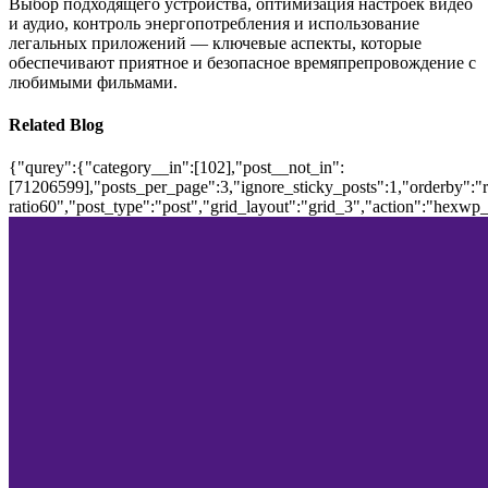
Выбор подходящего устройства, оптимизация настроек видео
и аудио, контроль энергопотребления и использование
легальных приложений — ключевые аспекты, которые
обеспечивают приятное и безопасное времяпрепровождение с
любимыми фильмами.
Related Blog
{"qurey":{"category__in":[102],"post__not_in":
[71206599],"posts_per_page":3,"ignore_sticky_posts":1,"orderby":"ra
ratio60","post_type":"post","grid_layout":"grid_3","action":"hexwp_