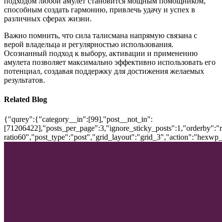
подходом любой амулет становится мощным помощником,
способным создать гармонию, привлечь удачу и успех в
различных сферах жизни.
Важно помнить, что сила талисмана напрямую связана с
верой владельца и регулярностью использования.
Осознанный подход к выбору, активации и применению
амулета позволяет максимально эффективно использовать его
потенциал, создавая поддержку для достижения желаемых
результатов.
Related Blog
{"qurey":{"category__in":[99],"post__not_in":
[71206422],"posts_per_page":3,"ignore_sticky_posts":1,"orderby":"ra
ratio60","post_type":"post","grid_layout":"grid_3","action":"hexwp_