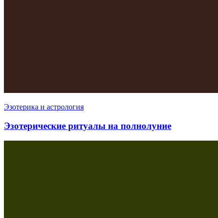
Эзотерика и астрология
Эзотерические ритуалы на полнолуние