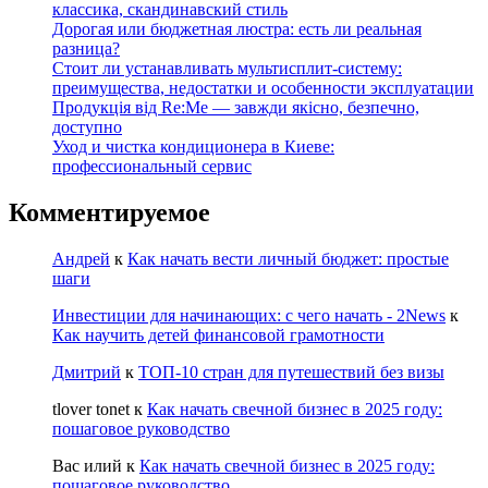
классика, скандинавский стиль
Дорогая или бюджетная люстра: есть ли реальная
разница?
Стоит ли устанавливать мультисплит-систему:
преимущества, недостатки и особенности эксплуатации
Продукція від Re:Me — завжди якісно, безпечно,
доступно
Уход и чистка кондиционера в Киеве:
профессиональный сервис
Комментируемое
Андрей
к
Как начать вести личный бюджет: простые
шаги
Инвестиции для начинающих: с чего начать - 2News
к
Как научить детей финансовой грамотности
Дмитрий
к
ТОП-10 стран для путешествий без визы
tlover tonet
к
Как начать свечной бизнес в 2025 году:
пошаговое руководство
Вас илий
к
Как начать свечной бизнес в 2025 году:
пошаговое руководство