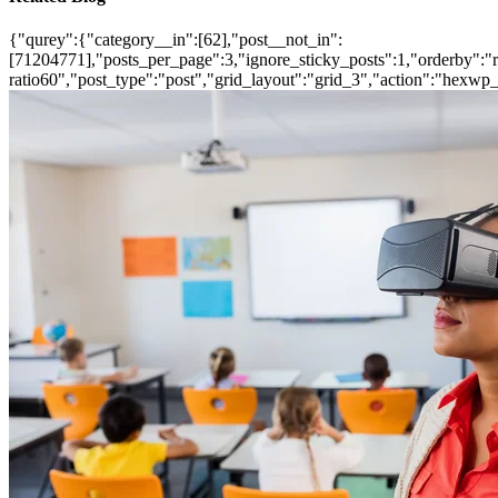
{"qurey":{"category__in":[62],"post__not_in":
[71204771],"posts_per_page":3,"ignore_sticky_posts":1,"orderby":"ra
ratio60","post_type":"post","grid_layout":"grid_3","action":"hexwp_