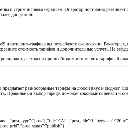
м сетям и стриминговым сервисам. Оператор постоянно развивает
более доступной.
SMS и интернет-трафика вы потребляете ежемесячно. Во-вторых,
м сравните стоимость тарифов и дополнительные услуги. Не забу
ролировать расходы и при необходимости менять тарифный пла
зи предлагает разнообразные тарифы на любой вкус и бюджет. 
бств. Правильный выбор тарифа поможет сэкономить деньги и об
nd","post_type":"post"},"title":"All","post_title":1,"between":"20px
post_grid","post_status":"publish"}