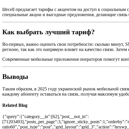
lifecell предлагает тарифы с акцентом на доступ к социальны
специальные акции и выгодные предложения, делающие связь 
Как выбрать лучший тариф?
Во-первых, важно оценить свои потребности: сколько минут, 
регионе, так как это напрямую влияет на качество связи. Зате
Современные мобильные приложения операторов помогут конт
Выводы
Таким образом, в 2025 году украинский рынок мобильной свя
каждому абоненту оставаться на связи, получая максимум удо
Related Blog
{"qurey":{"category__in":[62],"post__not_in":
[71203493],"posts_per_page":3,"ignore_sticky_posts":1,"orderby":"ra
ratio60","post_type":"post","grid_layout":"grid_3","action":"hexwp_