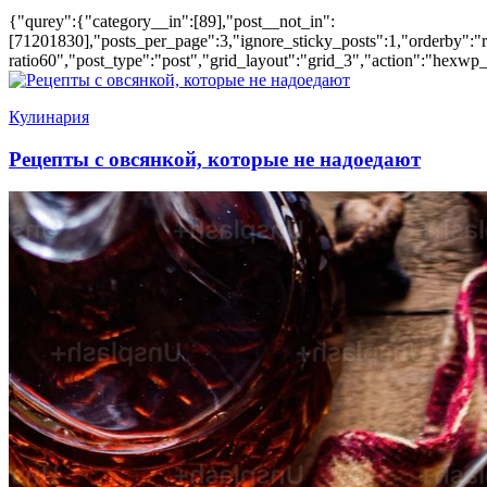
{"qurey":{"category__in":[89],"post__not_in":
[71201830],"posts_per_page":3,"ignore_sticky_posts":1,"orderby":"ra
ratio60","post_type":"post","grid_layout":"grid_3","action":"hexwp_
Кулинария
Рецепты с овсянкой, которые не надоедают