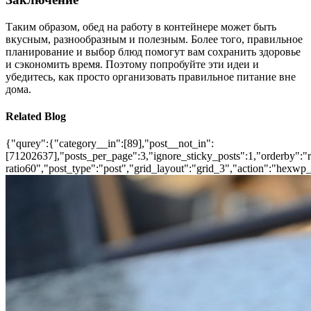
Таким образом, обед на работу в контейнере может быть
вкусным, разнообразным и полезным. Более того, правильное
планирование и выбор блюд помогут вам сохранить здоровье
и сэкономить время. Поэтому попробуйте эти идеи и
убедитесь, как просто организовать правильное питание вне
дома.
Related Blog
{"qurey":{"category__in":[89],"post__not_in":
[71202637],"posts_per_page":3,"ignore_sticky_posts":1,"orderby":"ra
ratio60","post_type":"post","grid_layout":"grid_3","action":"hexwp_