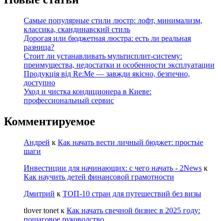
Самые популярные стили люстр: лофт, минимализм,
классика, скандинавский стиль
Дорогая или бюджетная люстра: есть ли реальная
разница?
Стоит ли устанавливать мультисплит-систему:
преимущества, недостатки и особенности эксплуатации
Продукція від Re:Me — завжди якісно, безпечно,
доступно
Уход и чистка кондиционера в Киеве:
профессиональный сервис
Комментируемое
Андрей
к
Как начать вести личный бюджет: простые
шаги
Инвестиции для начинающих: с чего начать - 2News
к
Как научить детей финансовой грамотности
Дмитрий
к
ТОП-10 стран для путешествий без визы
tlover tonet
к
Как начать свечной бизнес в 2025 году:
пошаговое руководство