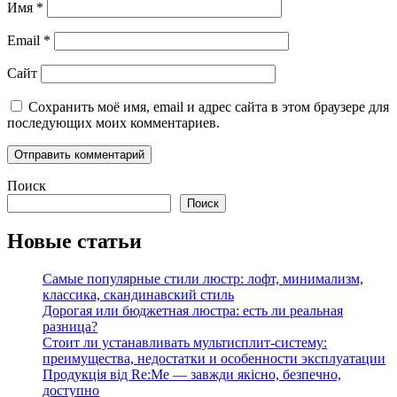
Имя
*
Email
*
Сайт
Сохранить моё имя, email и адрес сайта в этом браузере для
последующих моих комментариев.
Поиск
Поиск
Новые статьи
Самые популярные стили люстр: лофт, минимализм,
классика, скандинавский стиль
Дорогая или бюджетная люстра: есть ли реальная
разница?
Стоит ли устанавливать мультисплит-систему:
преимущества, недостатки и особенности эксплуатации
Продукція від Re:Me — завжди якісно, безпечно,
доступно