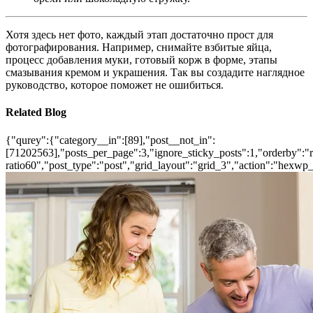
Хотя здесь нет фото, каждый этап достаточно прост для
фотографирования. Например, снимайте взбитые яйца,
процесс добавления муки, готовый корж в форме, этапы
смазывания кремом и украшения. Так вы создадите наглядное
руководство, которое поможет не ошибиться.
Related Blog
{"qurey":{"category__in":[89],"post__not_in":
[71202563],"posts_per_page":3,"ignore_sticky_posts":1,"orderby":"ra
ratio60","post_type":"post","grid_layout":"grid_3","action":"hexwp_