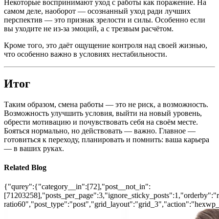
Некоторые воспринимают уход с работы как поражение. На
самом деле, наоборот — осознанный уход ради лучших
перспектив — это признак зрелости и силы. Особенно если
вы уходите не из-за эмоций, а с трезвым расчётом.
Кроме того, это даёт ощущение контроля над своей жизнью,
что особенно важно в условиях нестабильности.
Итог
Таким образом, смена работы — это не риск, а возможность.
Возможность улучшить условия, выйти на новый уровень,
обрести мотивацию и почувствовать себя на своём месте.
Бояться нормально, но действовать — важно. Главное —
готовиться к переходу, планировать и помнить: ваша карьера
— в ваших руках.
Related Blog
{"qurey":{"category__in":[72],"post__not_in":
[71203258],"posts_per_page":3,"ignore_sticky_posts":1,"orderby":"ra
ratio60","post_type":"post","grid_layout":"grid_3","action":"hexwp_