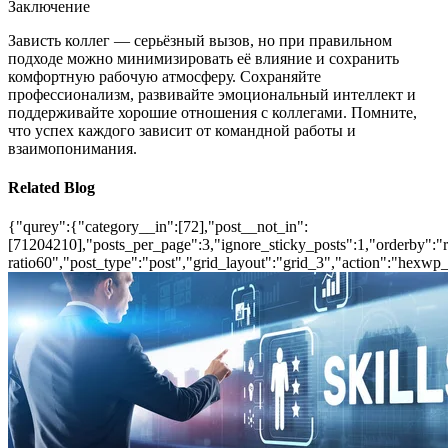
Заключение
Зависть коллег — серьёзный вызов, но при правильном
подходе можно минимизировать её влияние и сохранить
комфортную рабочую атмосферу. Сохраняйте
профессионализм, развивайте эмоциональный интеллект и
поддерживайте хорошие отношения с коллегами. Помните,
что успех каждого зависит от командной работы и
взаимопонимания.
Related Blog
{"qurey":{"category__in":[72],"post__not_in":
[71204210],"posts_per_page":3,"ignore_sticky_posts":1,"orderby":"ra
ratio60","post_type":"post","grid_layout":"grid_3","action":"hexwp_