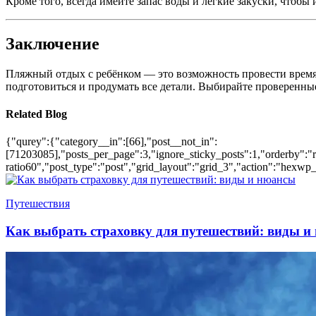
Кроме того, всегда имейте запас воды и лёгкие закуски, чтобы
Заключение
Пляжный отдых с ребёнком — это возможность провести время 
подготовиться и продумать все детали. Выбирайте проверенны
Related Blog
{"qurey":{"category__in":[66],"post__not_in":
[71203085],"posts_per_page":3,"ignore_sticky_posts":1,"orderby":"ra
ratio60","post_type":"post","grid_layout":"grid_3","action":"hexwp_
Путешествия
Как выбрать страховку для путешествий: виды и