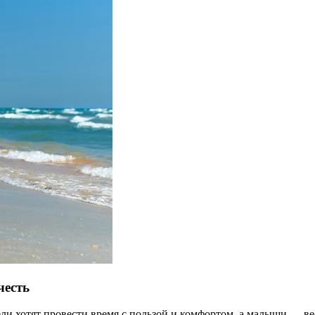
честь
ели хотят провести время с пользой и комфортом, а малыши — ве