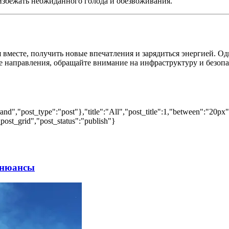
 избежать неожиданного голода и обезвоживания.
вместе, получить новые впечатления и зарядиться энергией. Од
е направления, обращайте внимание на инфраструктуру и безоп
nd","post_type":"post"},"title":"All","post_title":1,"between":"20px
post_grid","post_status":"publish"}
 нюансы