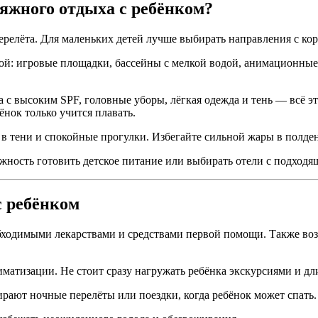
яжного отдыха с ребёнком?
ерелёта. Для маленьких детей лучше выбирать направления с ко
ой: игровые площадки, бассейны с мелкой водой, анимационные
ма с высоким SPF, головные уборы, лёгкая одежда и тень — всё 
ёнок только учится плавать.
 тени и спокойные прогулки. Избегайте сильной жары в полдень
ожность готовить детское питание или выбирать отели с подход
с ребёнком
еобходимыми лекарствами и средствами первой помощи. Также во
иматизации. Не стоит сразу нагружать ребёнка экскурсиями и д
рают ночные перелёты или поездки, когда ребёнок может спать.