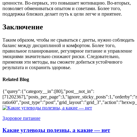
ценности. Во-первых, это повышает мотивацию. Во-вторых,
позволяет обмениваться опытом и советами. Более того,
поддержка близких делает путь к цели легче и приятнее.
Заключение
Таким образом, чтобы не срываться с диеты, нужно соблюдать
баланс между дисциплиной и комфортом. Более того,
правильное планирование, регулярное питание и управление
эмоциями значительно снижают риски. Следовательно,
применяя эти методы, вы сможете добиться устойчивого
результата и сохранить здоровье.
Related Blog
{"qurey":{"category__in":[80],"post__not_in":
[71202367],"posts_per_page":3,"ignore_sticky_posts":1,"orderby":"ra
ratio60","post_type":"post","grid_layout":"grid_3","action":"hexwp_
Здоровое питание
Какие углеводы полезны, а какие — нет