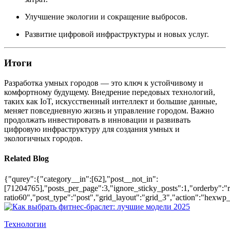
Улучшение экологии и сокращение выбросов.
Развитие цифровой инфраструктуры и новых услуг.
Итоги
Разработка умных городов — это ключ к устойчивому и
комфортному будущему. Внедрение передовых технологий,
таких как IoT, искусственный интеллект и большие данные,
меняет повседневную жизнь и управление городом. Важно
продолжать инвестировать в инновации и развивать
цифровую инфраструктуру для создания умных и
экологичных городов.
Related Blog
{"qurey":{"category__in":[62],"post__not_in":
[71204765],"posts_per_page":3,"ignore_sticky_posts":1,"orderby":"ra
ratio60","post_type":"post","grid_layout":"grid_3","action":"hexwp_
Технологии