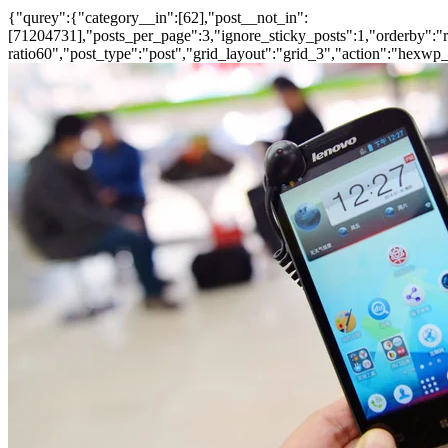
{"qurey":{"category__in":[62],"post__not_in":
[71204731],"posts_per_page":3,"ignore_sticky_posts":1,"orderby":"ra
ratio60","post_type":"post","grid_layout":"grid_3","action":"hexwp_