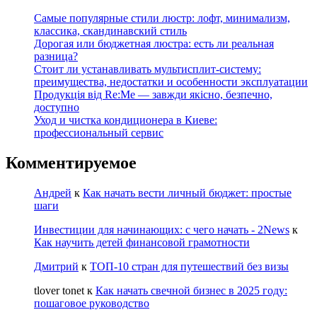
Самые популярные стили люстр: лофт, минимализм,
классика, скандинавский стиль
Дорогая или бюджетная люстра: есть ли реальная
разница?
Стоит ли устанавливать мультисплит-систему:
преимущества, недостатки и особенности эксплуатации
Продукція від Re:Me — завжди якісно, безпечно,
доступно
Уход и чистка кондиционера в Киеве:
профессиональный сервис
Комментируемое
Андрей
к
Как начать вести личный бюджет: простые
шаги
Инвестиции для начинающих: с чего начать - 2News
к
Как научить детей финансовой грамотности
Дмитрий
к
ТОП-10 стран для путешествий без визы
tlover tonet
к
Как начать свечной бизнес в 2025 году:
пошаговое руководство