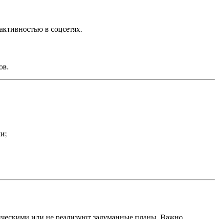
активностью в соцсетях.
ов.
и;
ическими или не реализуют задуманные планы. Важно