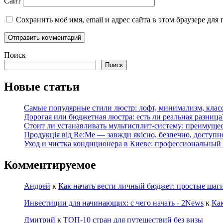
Сайт
Сохранить моё имя, email и адрес сайта в этом браузере д
Поиск
Поиск
Новые статьи
Самые популярные стили люстр: лофт, минимализм, клас
Дорогая или бюджетная люстра: есть ли реальная разница
Стоит ли устанавливать мультисплит-систему: преимущес
Продукція від Re:Me — завжди якісно, безпечно, доступн
Уход и чистка кондиционера в Киеве: профессиональный
Комментируемое
Андрей
к
Как начать вести личный бюджет: простые шаг
Инвестиции для начинающих: с чего начать - 2News
к
Как
Дмитрий
к
ТОП-10 стран для путешествий без визы