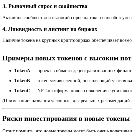
3. Рыночный спрос и сообщество
Активное сообщество и высокий спрос на токен способствуют е
4. Ликвидность и листинг на биржах
Наличие токена на крупных криптобиржах обеспечивает возмож
Примеры новых токенов с высоким поте
TokenA
— проект в области децентрализованных финанс
TokenB
— токен метавселенной, позволяющий участвова
TokenC
— NFT-платформа нового поколения с уникально
(Примечание: названия условные, для реальных рекомендаций л
Риски инвестирования в новые токены
Стоит помнить, что новые токены могут быть очень волатил