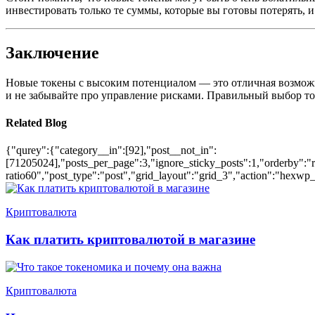
инвестировать только те суммы, которые вы готовы потерять, 
Заключение
Новые токены с высоким потенциалом — это отличная возможно
и не забывайте про управление рисками. Правильный выбор то
Related Blog
{"qurey":{"category__in":[92],"post__not_in":
[71205024],"posts_per_page":3,"ignore_sticky_posts":1,"orderby":"ra
ratio60","post_type":"post","grid_layout":"grid_3","action":"hexwp_
Криптовалюта
Как платить криптовалютой в магазине
Криптовалюта