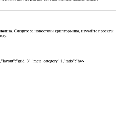
нализа. Следите за новостями крипторынка, изучайте проекты
оду.
","layout":"grid_3","meta_category":1,"ratio":"hw-