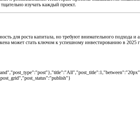
и тщательно изучать каждый проект.
сть для роста капитала, но требуют внимательного подхода и а
кена может стать ключом к успешному инвестированию в 2025 г
nd","post_type":"post"},"title":"All","post_title":1,"between":"20px
post_grid","post_status":"publish"}