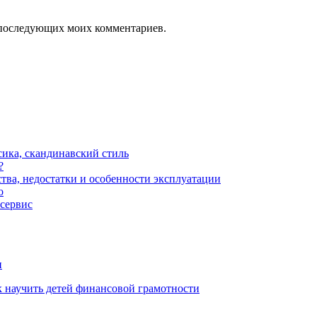
ля последующих моих комментариев.
сика, скандинавский стиль
?
тва, недостатки и особенности эксплуатации
о
 сервис
и
 научить детей финансовой грамотности