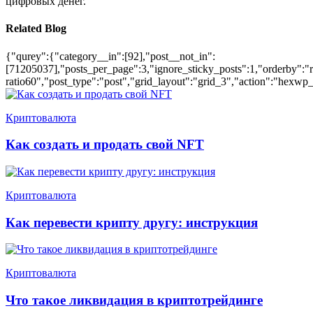
цифровых денег.
Related Blog
{"qurey":{"category__in":[92],"post__not_in":
[71205037],"posts_per_page":3,"ignore_sticky_posts":1,"orderby":"ra
ratio60","post_type":"post","grid_layout":"grid_3","action":"hexwp_
Криптовалюта
Как создать и продать свой NFT
Криптовалюта
Как перевести крипту другу: инструкция
Криптовалюта
Что такое ликвидация в криптотрейдинге