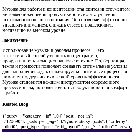
Музыка для работы и концентрации становится инструментом
не только повышения продуктивности, но и улучшения
психоэмоционального состояния. Она позволяет эффективно
управлять вниманием, снижать стресс и поддерживать
мотивацию на высоком уровне.
Заключение
Использование музыки в рабочем процессе — это
эффективный способ улучшить концентрацию,
продуктивность и эмоциональное состояние. Подбор жанра,
темпа и громкости позволяет создавать оптимальные условия
для выполнения задач, стимулирует когнитивные процессы и
помогает поддерживать высокий уровень эффективности.
Музыка становится важным инструментом современного
профессионала, позволяя сочетать продуктивность и комфорт
в работе.
Related Blog
{"qurey":{"category__in":[104],"post__not_in":
[71206904],"posts_per_page":3,"ignore_sticky_posts":1,"orderby":"ra
ratio60","post_type":"post","grid_layout":"grid_3","action":"hexwp_