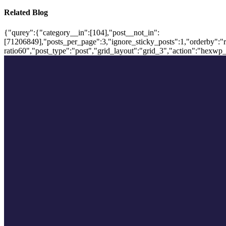
Related Blog
{"qurey":{"category__in":[104],"post__not_in":
[71206849],"posts_per_page":3,"ignore_sticky_posts":1,"orderby":"ra
ratio60","post_type":"post","grid_layout":"grid_3","action":"hexwp_