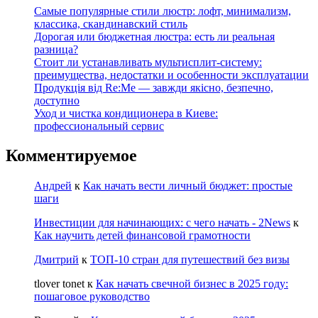
Самые популярные стили люстр: лофт, минимализм,
классика, скандинавский стиль
Дорогая или бюджетная люстра: есть ли реальная
разница?
Стоит ли устанавливать мультисплит-систему:
преимущества, недостатки и особенности эксплуатации
Продукція від Re:Me — завжди якісно, безпечно,
доступно
Уход и чистка кондиционера в Киеве:
профессиональный сервис
Комментируемое
Андрей
к
Как начать вести личный бюджет: простые
шаги
Инвестиции для начинающих: с чего начать - 2News
к
Как научить детей финансовой грамотности
Дмитрий
к
ТОП-10 стран для путешествий без визы
tlover tonet
к
Как начать свечной бизнес в 2025 году:
пошаговое руководство