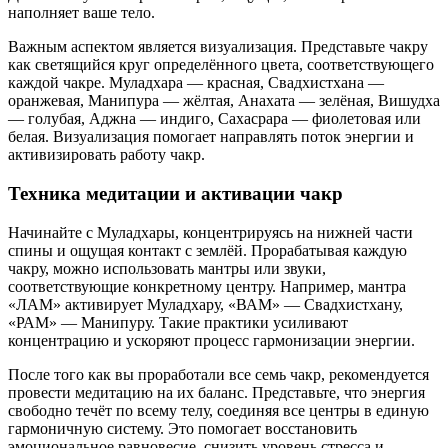
наполняет ваше тело.
Важным аспектом является визуализация. Представьте чакру
как светящийся круг определённого цвета, соответствующего
каждой чакре. Муладхара — красная, Свадхистхана —
оранжевая, Манипура — жёлтая, Анахата — зелёная, Вишудха
— голубая, Аджна — индиго, Сахасрара — фиолетовая или
белая. Визуализация помогает направлять поток энергии и
активизировать работу чакр.
Техника медитации и активации чакр
Начинайте с Муладхары, концентрируясь на нижней части
спины и ощущая контакт с землёй. Прорабатывая каждую
чакру, можно использовать мантры или звуки,
соответствующие конкретному центру. Например, мантра
«ЛАМ» активирует Муладхару, «ВАМ» — Свадхистхану,
«РАМ» — Манипуру. Такие практики усиливают
концентрацию и ускоряют процесс гармонизации энергии.
После того как вы проработали все семь чакр, рекомендуется
провести медитацию на их баланс. Представьте, что энергия
свободно течёт по всему телу, соединяя все центры в единую
гармоничную систему. Это помогает восстановить
эмоциональное равновесие, снизить уровень стресса и