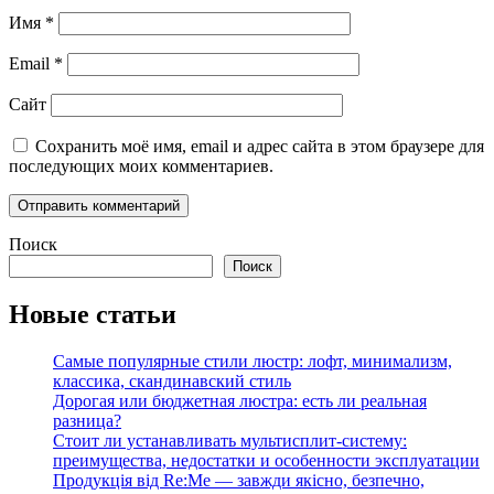
Имя
*
Email
*
Сайт
Сохранить моё имя, email и адрес сайта в этом браузере для
последующих моих комментариев.
Поиск
Поиск
Новые статьи
Самые популярные стили люстр: лофт, минимализм,
классика, скандинавский стиль
Дорогая или бюджетная люстра: есть ли реальная
разница?
Стоит ли устанавливать мультисплит-систему:
преимущества, недостатки и особенности эксплуатации
Продукція від Re:Me — завжди якісно, безпечно,