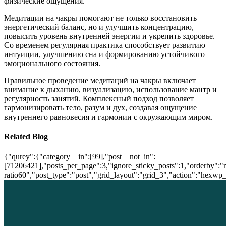
физические ощущения.
Медитации на чакры помогают не только восстановить
энергетический баланс, но и улучшить концентрацию,
повысить уровень внутренней энергии и укрепить здоровье.
Со временем регулярная практика способствует развитию
интуиции, улучшению сна и формированию устойчивого
эмоционального состояния.
Правильное проведение медитаций на чакры включает
внимание к дыханию, визуализацию, использование мантр и
регулярность занятий. Комплексный подход позволяет
гармонизировать тело, разум и дух, создавая ощущение
внутреннего равновесия и гармонии с окружающим миром.
Related Blog
{"qurey":{"category__in":[99],"post__not_in":
[71206421],"posts_per_page":3,"ignore_sticky_posts":1,"orderby":"ra
ratio60","post_type":"post","grid_layout":"grid_3","action":"hexwp_