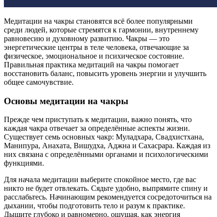
Медитации на чакры становятся всё более популярными
среди людей, которые стремятся к гармонии, внутреннему
равновесию и духовному развитию. Чакры — это
энергетические центры в теле человека, отвечающие за
физическое, эмоциональное и психическое состояние.
Правильная практика медитаций на чакры помогает
восстановить баланс, повысить уровень энергии и улучшить
общее самочувствие.
Основы медитации на чакры
Прежде чем приступать к медитации, важно понять, что
каждая чакра отвечает за определённые аспекты жизни.
Существует семь основных чакр: Муладхара, Свадхистхана,
Манипура, Анахата, Вишудха, Аджна и Сахасрара. Каждая из
них связана с определёнными органами и психологическими
функциями.
Для начала медитации выберите спокойное место, где вас
никто не будет отвлекать. Сядьте удобно, выпрямите спину и
расслабьтесь. Начинающим рекомендуется сосредоточиться на
дыхании, чтобы подготовить тело и разум к практике.
Дышите глубоко и равномерно, ощущая, как энергия