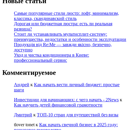
Новые статьи
Самые популярные стили люстр: лофт, минимализм,
классика, скандинавский стиль
Дорогая или бюджетная люстра: есть ли реальная
разница?
Стоит ли устанавливать мультисплит-систему:
преимущества, недостатки и особенности эксплуатации
Продукція від Re:Me — завжди якісно, безпечно,
доступно
Уход и чистка кондиционера в Киеве:
профессиональный сервис
Комментируемое
Андрей
к
Как начать вести личный бюджет: простые
шаги
Инвестиции для начинающих: с чего начать - 2News
к
Как научить детей финансовой грамотности
Дмитрий
к
ТОП-10 стран для путешествий без визы
tlover tonet
к
Как начать свечной бизнес в 2025 году:
пошаговое руководство