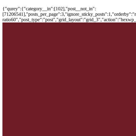
{"qurey":{"category__in":[102],"post__not_in":
[71206541],"posts_per_page":3,"ignore_sticky_posts":1,"orderby":"ra
ratio60","post_type":"post","grid_layout":"grid_3","action":"hexwp_