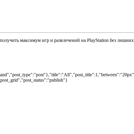
 получить максимум игр и развлечений на PlayStation без лишних
nd","post_type":"post"},"title":"All","post_title":1,"between":"20px
post_grid","post_status":"publish"}