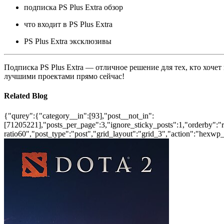
подписка PS Plus Extra обзор
что входит в PS Plus Extra
PS Plus Extra эксклюзивы
Подписка PS Plus Extra — отличное решение для тех, кто хочет
лучшими проектами прямо сейчас!
Related Blog
{"qurey":{"category__in":[93],"post__not_in":
[71205221],"posts_per_page":3,"ignore_sticky_posts":1,"orderby":"ra
ratio60","post_type":"post","grid_layout":"grid_3","action":"hexwp_