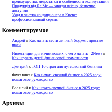
преимущества, недостатки и особенности эксплуатации
Продукція від Re:Me — завжди якісно, безпечно,
доступно
Уход и чистка кондиционера в Киеве:
профессиональный сервис
Комментируемое
Андрей
к
Как начать вести личный бюджет: простые
шаги
Инвестиции для начинающих: с чего начать - 2News
к
Как научить детей финансовой грамотности
Дмитрий
к
ТОП-10 стран для путешествий без визы
tlover tonet
к
Как начать свечной бизнес в 2025 году:
пошаговое руководство
Вас илий
к
Как начать свечной бизнес в 2025 году:
пошаговое руководство
Архивы