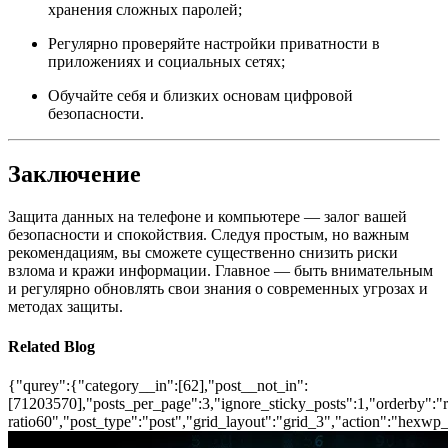
хранения сложных паролей;
Регулярно проверяйте настройки приватности в
приложениях и социальных сетях;
Обучайте себя и близких основам цифровой
безопасности.
Заключение
Защита данных на телефоне и компьютере — залог вашей
безопасности и спокойствия. Следуя простым, но важным
рекомендациям, вы сможете существенно снизить риски
взлома и кражи информации. Главное — быть внимательным
и регулярно обновлять свои знания о современных угрозах и
методах защиты.
Related Blog
{"qurey":{"category__in":[62],"post__not_in":
[71203570],"posts_per_page":3,"ignore_sticky_posts":1,"orderby":"ra
ratio60","post_type":"post","grid_layout":"grid_3","action":"hexwp_