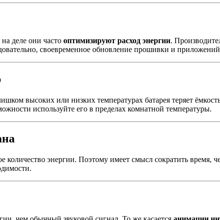
 на деле они часто
оптимизируют расход энергии
. Производите
довательно, своевременное обновление прошивки и приложений 
р
слишком высоких или низких температурах батарея теряет ёмкост
ожности используйте его в пределах комнатной температуры.
ана
ное количество энергии. Поэтому имеет смысл сократить время, 
одимости.
гии, чем обычный звуковой сигнал. То же касается
анимации ин