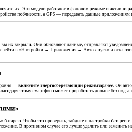
ючите их. Эти модули работают в фоновом режиме и активно ра
стройства поблизости, а GPS — передавать данные приложениям 
к вы их закрыли. Они обновляют данные, отправляют уведомлен
о перейти в «Настройки → Приложения → Автозапуск» и отклю
я
 уровня —
включите энергосберегающий режим
заранее. Он авт
лагодаря этому смартфон сможет проработать дольше без подзар
елями»
 батарею. Чтобы это проверить, зайдите в настройки батареи и
ложение. В противном случае его лучше удалить или заменить н