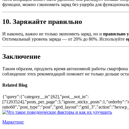
функции, можно сэкономить заряд без ущерба для функциональ
10. Заряжайте правильно
И наконец, важно не только экономить заряд, но и
правильно 
Оптимальный уровень заряда — от 20% до 80%. Используйте
о
Заключение
Таким образом, продлить время автономной работы смартфона 
соблюдение этих рекомендаций поможет не только дольше остав
Related Blog
{"qurey":{"category__in":[62],"post__not_in":
[71203524],"posts_per_page":3,"ignore_sticky_posts":1,"orderby":"ra
ratio60","post_type":"post","grid_layout":"grid_3","action":"hexwp_
Маркетинг