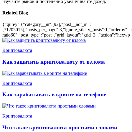
изучайте рынок и постепенно увеличивайте доход.
Related Blog
{"qurey":{"category__in":[92],"post__not_in":
[71205015],"posts_per_page":3,"ignore_sticky_posts":1,"orderby":"ra
ratio60","post_type":"post","grid_layout":"grid_3","action":"hexwp_
Криптовалюта
Как защитить криптовалюту от взлома
Криптовалюта
Как зарабатывать в крипте на телефоне
Криптовалюта
Что такое криптовалюта простыми словами