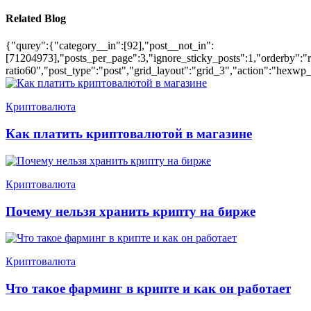
Related Blog
{"qurey":{"category__in":[92],"post__not_in":
[71204973],"posts_per_page":3,"ignore_sticky_posts":1,"orderby":"ra
ratio60","post_type":"post","grid_layout":"grid_3","action":"hexwp_
Криптовалюта
Как платить криптовалютой в магазине
Криптовалюта
Почему нельзя хранить крипту на бирже
Криптовалюта
Что такое фарминг в крипте и как он работает