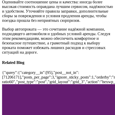
Оценивайте соотношение цены и качества: иногда более
высокая стоимость оправдана лучшим сервисом, надёжностью
и удобством. Уточняйте правила заправки, дополнительные
сборы за повреждения и условия продления аренды, чтобы
поездка прошла без неприятных сюрпризов.
Выбор автопроката — это сочетание надёжной компании,
подходящего автомобиля и удобных условий аренды. Следуя
этим рекомендациям, можно обеспечить комфортное и
безопасное путешествие, а грамотный подход к выбору
проката поможет избежать лишних расходов и стрессовых
ситуаций на дороге.
Related Blog
{"qurey":{"category__in":[95],"post__not_in":
[71206171],"posts_per_page":3,"ignore_sticky_posts":1,"orderby":"ra
ratio60","post_type":"post","grid_layout":"grid_3","action":"hexwp_