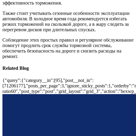
эффективность торможения.
Также стоит учитывать сезонные особенности эксплуатации
автомобиля. В холодное время года рекомендуется избегать
резких торможений на скользкой дороге, а в жару следить за
перегревом дисков при длительных спусках.
Соблюдение этих простых правил и регулярное обслуживание
помогут продлить срок службы тормозной системы,
обеспечить безопасность на дороге и снизить расходы на
ремонт.
Related Blog
{"qurey":{"category__in":[95],"post__not_in":
[71206177],"posts_per_page":3,"ignore_sticky_posts":1,"orderby":"ra
ratio60","post_type":"post","grid_layout":"grid_3","action":"hexwp_