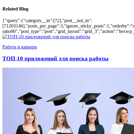
Related Blog
{"qurey":{"category__in":[72],"post__not_in":
[71203146],"posts_per_page":3,"ignore_sticky_posts":1,"orderby":"ra
ratio60","post_type":"post","grid_layout":"grid_3","action":"hexwp_
Работа и карьера
ТОП-10 приложений для поиска работы