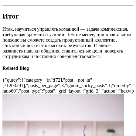
Итог
Итак, научиться управлять командой — задача комплексная,
требующая времени и усилий. Тем не менее, при правильном
подходе вы сможете создать продуктивный коллектив,
способный достигать высоких результатов. Главное —
развивать навыки общения, ставить ясные цели, доверять
сотрудникам и постоянно совершенствоваться.
Related Blog
{"qurey":{"category__in":[72],"post__not_in":
[71203201],"posts_per_page":3,"ignore_sticky_posts":1,"orderby":"ra
ratio60","post_type":"post","grid_layout":"grid_3","action":"hexwp_