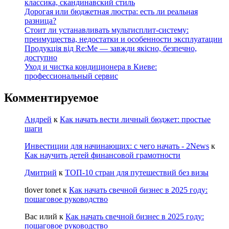
классика, скандинавский стиль
Дорогая или бюджетная люстра: есть ли реальная
разница?
Стоит ли устанавливать мультисплит-систему:
преимущества, недостатки и особенности эксплуатации
Продукція від Re:Me — завжди якісно, безпечно,
доступно
Уход и чистка кондиционера в Киеве:
профессиональный сервис
Комментируемое
Андрей
к
Как начать вести личный бюджет: простые
шаги
Инвестиции для начинающих: с чего начать - 2News
к
Как научить детей финансовой грамотности
Дмитрий
к
ТОП-10 стран для путешествий без визы
tlover tonet
к
Как начать свечной бизнес в 2025 году:
пошаговое руководство
Вас илий
к
Как начать свечной бизнес в 2025 году:
пошаговое руководство