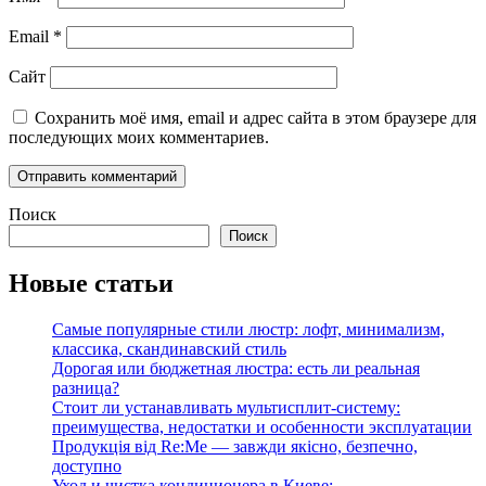
Email
*
Сайт
Сохранить моё имя, email и адрес сайта в этом браузере для
последующих моих комментариев.
Поиск
Поиск
Новые статьи
Самые популярные стили люстр: лофт, минимализм,
классика, скандинавский стиль
Дорогая или бюджетная люстра: есть ли реальная
разница?
Стоит ли устанавливать мультисплит-систему:
преимущества, недостатки и особенности эксплуатации
Продукція від Re:Me — завжди якісно, безпечно,
доступно
Уход и чистка кондиционера в Киеве: