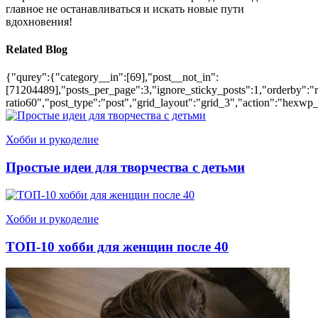
главное не останавливаться и искать новые пути
вдохновения!
Related Blog
{"qurey":{"category__in":[69],"post__not_in":
[71204489],"posts_per_page":3,"ignore_sticky_posts":1,"orderby":"ra
ratio60","post_type":"post","grid_layout":"grid_3","action":"hexwp_
Хобби и рукоделие
Простые идеи для творчества с детьми
Хобби и рукоделие
ТОП-10 хобби для женщин после 40