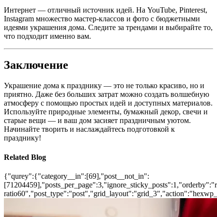
Интернет — отличный источник идей. На YouTube, Pinterest,
Instagram множество мастер-классов и фото с бюджетными
идеями украшения дома. Следите за трендами и выбирайте то,
что подходит именно вам.
Заключение
Украшение дома к празднику — это не только красиво, но и
приятно. Даже без больших затрат можно создать волшебную
атмосферу с помощью простых идей и доступных материалов.
Используйте природные элементы, бумажный декор, свечи и
старые вещи — и ваш дом засияет праздничным уютом.
Начинайте творить и наслаждайтесь подготовкой к
празднику!
Related Blog
{"qurey":{"category__in":[69],"post__not_in":
[71204459],"posts_per_page":3,"ignore_sticky_posts":1,"orderby":"ra
ratio60","post_type":"post","grid_layout":"grid_3","action":"hexwp_