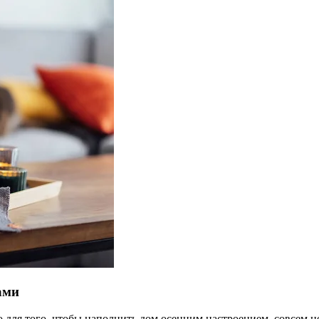
ами
 для того, чтобы наполнить дом осенним настроением, совсем н