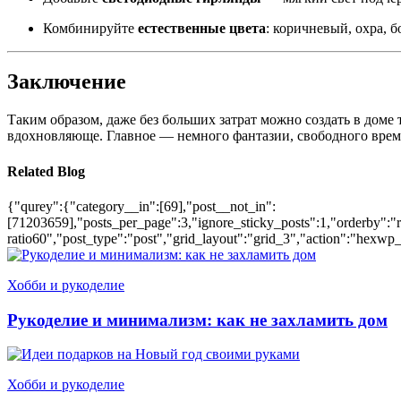
Комбинируйте
естественные цвета
: коричневый, охра, б
Заключение
Таким образом, даже без больших затрат можно создать в доме
вдохновляюще. Главное — немного фантазии, свободного време
Related Blog
{"qurey":{"category__in":[69],"post__not_in":
[71203659],"posts_per_page":3,"ignore_sticky_posts":1,"orderby":"ra
ratio60","post_type":"post","grid_layout":"grid_3","action":"hexwp_
Хобби и рукоделие
Рукоделие и минимализм: как не захламить дом
Хобби и рукоделие