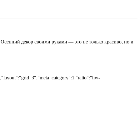
. Осенний декор своими руками — это не только красиво, но и
","layout":"grid_3","meta_category":1,"ratio":"hw-