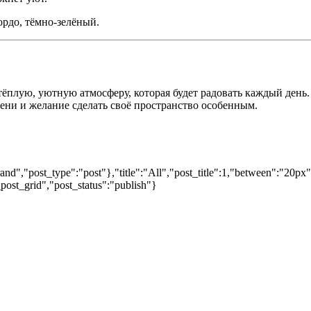
ордо, тёмно-зелёный.
 тёплую, уютную атмосферу, которая будет радовать каждый день
ни и желание сделать своё пространство особенным.
nd","post_type":"post"},"title":"All","post_title":1,"between":"20px
post_grid","post_status":"publish"}