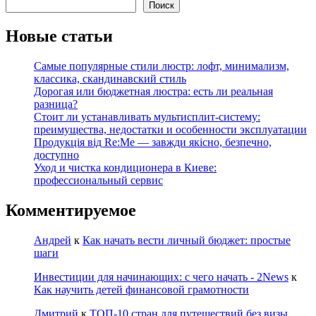
Поиск
Новые статьи
Самые популярные стили люстр: лофт, минимализм,
классика, скандинавский стиль
Дорогая или бюджетная люстра: есть ли реальная
разница?
Стоит ли устанавливать мультисплит-систему:
преимущества, недостатки и особенности эксплуатации
Продукція від Re:Me — завжди якісно, безпечно,
доступно
Уход и чистка кондиционера в Киеве:
профессиональный сервис
Комментируемое
Андрей
к
Как начать вести личный бюджет: простые
шаги
Инвестиции для начинающих: с чего начать - 2News
к
Как научить детей финансовой грамотности
Дмитрий
к
ТОП-10 стран для путешествий без визы