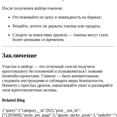
После получения airdrop-токенов:
Отслеживайте их цену и ликвидность на биржах;
Решайте, хотите ли держать токены или продать;
Следите за новостями проекта — токены могут стать
более ценными со временем.
Заключение
Участие в airdrop — это отличный способ получить
криптовалюту без вложений и познакомиться с новыми
блокчейн-проектами. Главное — быть внимательным,
следовать инструкциям и соблюдать меры безопасности.
Начните с простых дропов, накапливайте опыт и расширяйте
свои криптовалютные активы.
Related Blog
{"qurey":{"category__in":[92],"post__not_in":
[71205000],"posts_per_page":3,"ignore_sticky_posts":1,"orderby":"ra