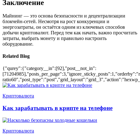
Заключение
Майнинг — это основа безопасности и децентрализации
блокчейн-сетей. Несмотря на рост конкуренции и
энергозатраты, он остаётся одним из ключевых способов
добычи криптовалют. Перед тем как начать, важно просчитать
затраты, выбрать монету и правильно настроить
оборудование.
Related Blog
{"qurey":{"category__in":[92],"post__not_in":
[71204985],"posts_per_page":3,"ignore_sticky_posts":1,"orderby":"ra
ratio60","post_type":"post","grid_layout":"grid_3","action":"hexwp_
Криптовалюта
Как зарабатывать в крипте на телефоне
Криптовалюта