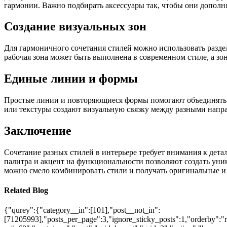
гармонии. Важно подбирать аксессуары так, чтобы они дополн
Создание визуальных зон
Для гармоничного сочетания стилей можно использовать раздел
рабочая зона может быть выполнена в современном стиле, а зо
Единые линии и формы
Простые линии и повторяющиеся формы помогают объединять р
или текстуры создают визуальную связку между разными напр
Заключение
Сочетание разных стилей в интерьере требует внимания к дет
палитра и акцент на функциональности позволяют создать уни
можно смело комбинировать стили и получать оригинальные и
Related Blog
{"qurey":{"category__in":[101],"post__not_in":
[71205993],"posts_per_page":3,"ignore_sticky_posts":1,"orderby":"ra