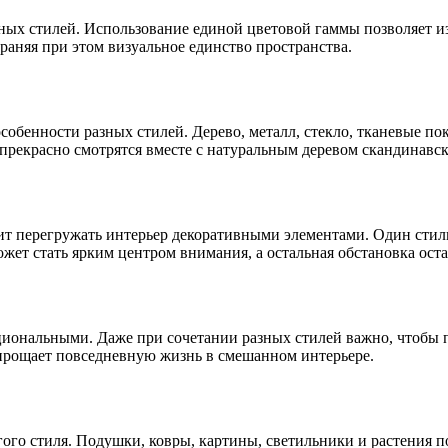
чных стилей. Использование единой цветовой гаммы позволяет 
раняя при этом визуальное единство пространства.
обенности разных стилей. Дерево, металл, стекло, тканевые по
прекрасно смотрятся вместе с натуральным деревом скандинавск
ит перегружать интерьер декоративными элементами. Один стиль
ожет стать ярким центром внимания, а остальная обстановка ост
иональными. Даже при сочетании разных стилей важно, чтобы 
прощает повседневную жизнь в смешанном интерьере.
ого стиля. Подушки, ковры, картины, светильники и растения 