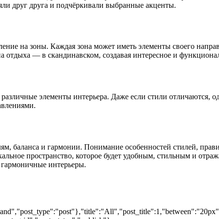
яли друг друга и подчёркивали выбранные акценты.
ение на зоны. Каждая зона может иметь элементы своего направ
на отдыха — в скандинавском, создавая интересное и функциона
азличные элементы интерьера. Даже если стили отличаются, о
авлениями.
алям, баланса и гармонии. Понимание особенностей стилей, пр
кальное пространство, которое будет удобным, стильным и отра
 гармоничные интерьеры.
nd","post_type":"post"},"title":"All","post_title":1,"between":"20px