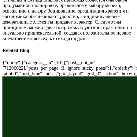
продуманной планировке, правильному выбору мебели,
освещению и декору. Зонирование, организация хранения и
эргономика обеспечивают удобство, а индивидуальные
декоративные элементы придают характер. Следуя этим
принципам, можно сделать прихожую уютной, практичной и
визуально привлекательной, создавая положительное первое
впечатление для всех, кто входит в дом.
Related Blog
{"qurey":{"category__in":[101],"post__not_in":
[71206022],"posts_per_page":3,"ignore_sticky_posts":1,"orderby":"ra
ratio60","post_type":"post","grid_layout":"grid_3","action":"hexwp_