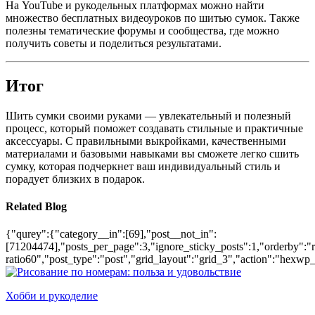
На YouTube и рукодельных платформах можно найти
множество бесплатных видеоуроков по шитью сумок. Также
полезны тематические форумы и сообщества, где можно
получить советы и поделиться результатами.
Итог
Шить сумки своими руками — увлекательный и полезный
процесс, который поможет создавать стильные и практичные
аксессуары. С правильными выкройками, качественными
материалами и базовыми навыками вы сможете легко сшить
сумку, которая подчеркнет ваш индивидуальный стиль и
порадует близких в подарок.
Related Blog
{"qurey":{"category__in":[69],"post__not_in":
[71204474],"posts_per_page":3,"ignore_sticky_posts":1,"orderby":"ra
ratio60","post_type":"post","grid_layout":"grid_3","action":"hexwp_
Хобби и рукоделие