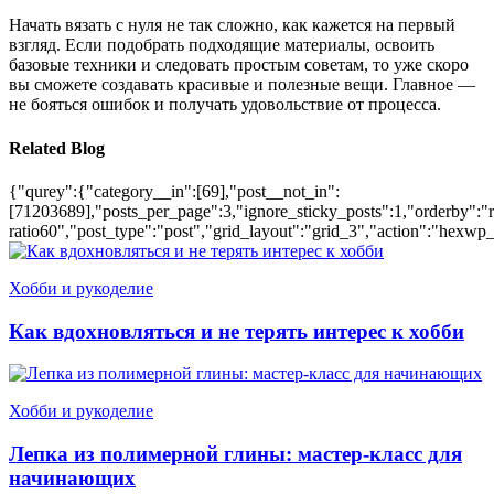
Начать вязать с нуля не так сложно, как кажется на первый
взгляд. Если подобрать подходящие материалы, освоить
базовые техники и следовать простым советам, то уже скоро
вы сможете создавать красивые и полезные вещи. Главное —
не бояться ошибок и получать удовольствие от процесса.
Related Blog
{"qurey":{"category__in":[69],"post__not_in":
[71203689],"posts_per_page":3,"ignore_sticky_posts":1,"orderby":"ra
ratio60","post_type":"post","grid_layout":"grid_3","action":"hexwp_
Хобби и рукоделие
Как вдохновляться и не терять интерес к хобби
Хобби и рукоделие
Лепка из полимерной глины: мастер-класс для
начинающих