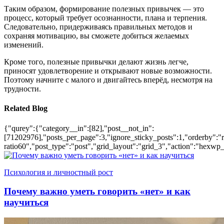
Таким образом, формирование полезных привычек — это
процесс, который требует осознанности, плана и терпения.
Следовательно, придерживаясь правильных методов и
сохраняя мотивацию, вы сможете добиться желаемых
изменений.
Кроме того, полезные привычки делают жизнь легче,
приносят удовлетворение и открывают новые возможности.
Поэтому начните с малого и двигайтесь вперёд, несмотря на
трудности.
Related Blog
{"qurey":{"category__in":[82],"post__not_in":
[71202976],"posts_per_page":3,"ignore_sticky_posts":1,"orderby":"ra
ratio60","post_type":"post","grid_layout":"grid_3","action":"hexwp_
Психология и личностный рост
Почему важно уметь говорить «нет» и как
научиться