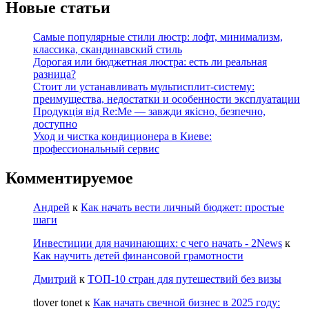
Новые статьи
Самые популярные стили люстр: лофт, минимализм,
классика, скандинавский стиль
Дорогая или бюджетная люстра: есть ли реальная
разница?
Стоит ли устанавливать мультисплит-систему:
преимущества, недостатки и особенности эксплуатации
Продукція від Re:Me — завжди якісно, безпечно,
доступно
Уход и чистка кондиционера в Киеве:
профессиональный сервис
Комментируемое
Андрей
к
Как начать вести личный бюджет: простые
шаги
Инвестиции для начинающих: с чего начать - 2News
к
Как научить детей финансовой грамотности
Дмитрий
к
ТОП-10 стран для путешествий без визы
tlover tonet
к
Как начать свечной бизнес в 2025 году: