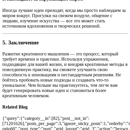
Иногда лучшие идеи приходят, когда мы просто наблюдаем за
миром вокруг. Прогулки на свежем воздухе, общение с
людьми, изучение искусства — все это может стать
источником вдохновения и творческих решений.
5.
Заключение
Развитие креативного мышления — это процесс, который
требует времени и практики. Используя упражнения,
подходящие для вашей жизни, и внедряя креативные методы в
повседневную практику, вы сможете улучшить свою
способность к инновациям и нестандартным решениям. Не
бойтесь пробовать новые подходы и создавать что-то
уникальное. Чем больше вы практикуетесь, тем легче вам
будет генерировать новые идеи и становиться более
креативным человеком.
Related Blog
{"qurey":{"category__in":[82],"post__not_in":
[71201626],"posts_per_page":3,"ignore_sticky_posts":1,"orderby":"ra
ratio60","post_type":"post","grid_layout":"grid_3","action":"hexwp_