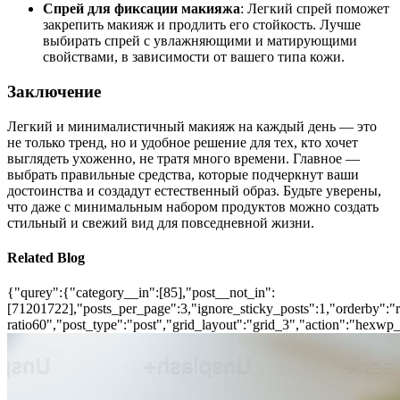
Спрей для фиксации макияжа
: Легкий спрей поможет
закрепить макияж и продлить его стойкость. Лучше
выбирать спрей с увлажняющими и матирующими
свойствами, в зависимости от вашего типа кожи.
Заключение
Легкий и минималистичный макияж на каждый день — это
не только тренд, но и удобное решение для тех, кто хочет
выглядеть ухоженно, не тратя много времени. Главное —
выбрать правильные средства, которые подчеркнут ваши
достоинства и создадут естественный образ. Будьте уверены,
что даже с минимальным набором продуктов можно создать
стильный и свежий вид для повседневной жизни.
Related Blog
{"qurey":{"category__in":[85],"post__not_in":
[71201722],"posts_per_page":3,"ignore_sticky_posts":1,"orderby":"ra
ratio60","post_type":"post","grid_layout":"grid_3","action":"hexwp_