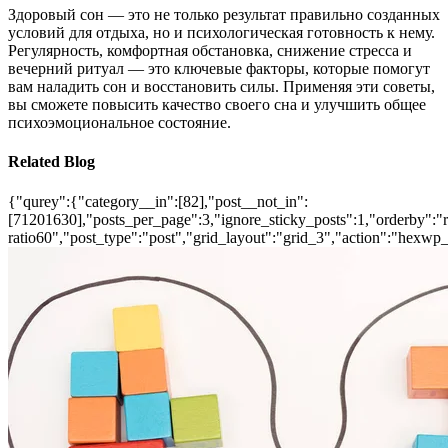
Здоровый сон — это не только результат правильно созданных
условий для отдыха, но и психологическая готовность к нему.
Регулярность, комфортная обстановка, снижение стресса и
вечерний ритуал — это ключевые факторы, которые помогут
вам наладить сон и восстановить силы. Применяя эти советы,
вы сможете повысить качество своего сна и улучшить общее
психоэмоциональное состояние.
Related Blog
{"qurey":{"category__in":[82],"post__not_in":
[71201630],"posts_per_page":3,"ignore_sticky_posts":1,"orderby":"ra
ratio60","post_type":"post","grid_layout":"grid_3","action":"hexwp_