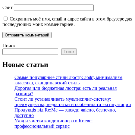
Сайт
Сохранить моё имя, email и адрес сайта в этом браузере для
последующих моих комментариев.
Поиск
Поиск
Новые статьи
Самые популярные стили люстр: лофт, минимализм,
классика, скандинавский стиль
Дорогая или бюджетная люстра: есть ли реальная
разница?
Стоит ли устанавливать мультисплит-систему:
преимущества, недостатки и особенности эксплуатации
Продукція від Re:Me — завжди якісно, безпечно,
доступно
Уход и чистка кондиционера в Киеве:
профессиональный сервис