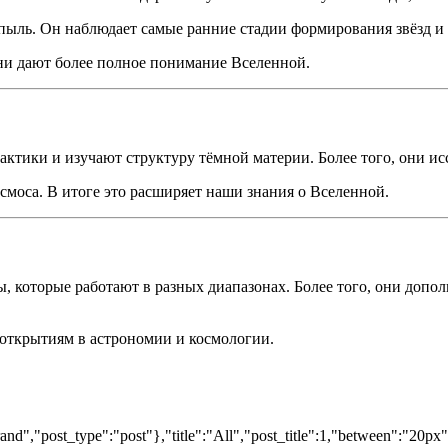
ыль. Он наблюдает самые ранние стадии формирования звёзд и г
они дают более полное понимание Вселенной.
ктики и изучают структуру тёмной материи. Более того, они и
смоса. В итоге это расширяет наши знания о Вселенной.
 которые работают в разных диапазонах. Более того, они допол
 открытиям в астрономии и космологии.
nd","post_type":"post"},"title":"All","post_title":1,"between":"20px