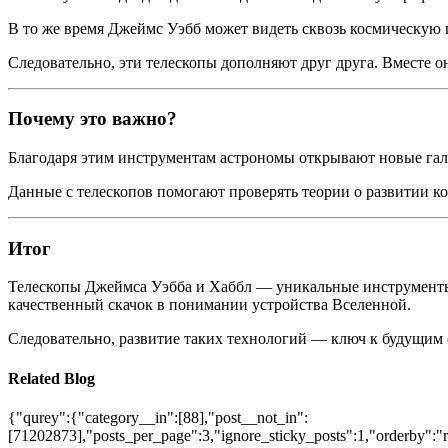
В то же время Джеймс Уэбб может видеть сквозь космическую п
Следовательно, эти телескопы дополняют друг друга. Вместе 
Почему это важно?
Благодаря этим инструментам астрономы открывают новые гала
Данные с телескопов помогают проверять теории о развитии ко
Итог
Телескопы Джеймса Уэбба и Хаббл — уникальные инструменты,
качественный скачок в понимании устройства Вселенной.
Следовательно, развитие таких технологий — ключ к будущим
Related Blog
{"qurey":{"category__in":[88],"post__not_in":
[71202873],"posts_per_page":3,"ignore_sticky_posts":1,"orderby":"ra