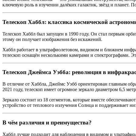
ключевую роль в изучении далёких галактик, звёзд и планет. П
Телескоп Хаббл: классика космической астроном
Телескоп Хаббл был запущен в 1990 году. Он стал первым орб
этому он получает изображения без искажений.
Хаббл работает в ультрафиолетовом, видимом и ближнем инфрак
телескоп оснащён несколькими камерами и спектрографами. Это
Телескоп Джеймса Уэбба: революция в инфракра
В отличие от Хаббла, Джеймс Уэбб ориентирован главным обра
2021 году, телескоп имеет огромное зеркало диаметром 6,5 метр
Зеркало состоит из 18 сегментов, которые вместе обеспечива
устройство от теплового излучения Солнца и поддерживает н
В чём различия и преимущества?
Хаббл лучше подходит для наблюдения в видимом и ультрафиоле