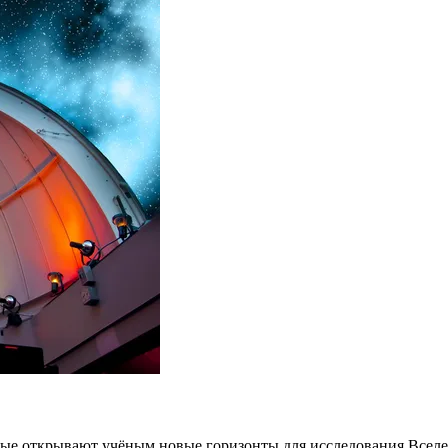
ые открывают учёным новые горизонты для исследования Вселен