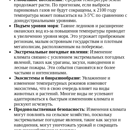
продолжает расти. По прогнозам, если выбросы
парниковых газов не будут сокращены, к 2100 году
температура может повыситься на 3-5°C по сравнению с
доиндустриальными уровнями.
Подъем уровня моря
: Таяние ледников и расширение
океанских вод из-за повышения температуры приводит
к увеличению уровня моря. Это угрожает прибрежным
регионам, малым островным государствам и плотным
мегаполисам, расположенным на побережье.
Экстремальные погодные явления
: Изменение
климата связано с усилением экстремальных погодных
явлений, таких как ураганы, засухи, наводнения и
лесные пожары. Эти события становятся все более
частыми и интенсивными.
Экосистемы и биоразнообразие
: Увлажнение и
изменение температурных режимов изменяют
экосистемы, что в свою очередь влияет на виды
животных и растений. Многие виды не успевают
адаптироваться к быстрым изменениям климата и
рискуют исчезнуть.
Продовольственная безопасность
: Изменения климата
могут повлиять на сельское хозяйство, поскольку
экстремальные погодные явления, такие как засухи и
наводнения, могут уничтожать урожай и сокращать