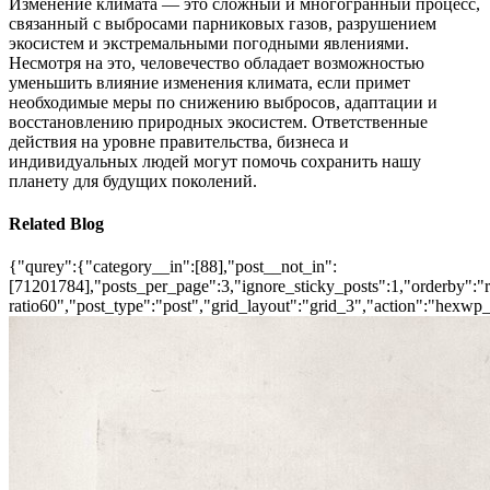
Изменение климата — это сложный и многогранный процесс,
связанный с выбросами парниковых газов, разрушением
экосистем и экстремальными погодными явлениями.
Несмотря на это, человечество обладает возможностью
уменьшить влияние изменения климата, если примет
необходимые меры по снижению выбросов, адаптации и
восстановлению природных экосистем. Ответственные
действия на уровне правительства, бизнеса и
индивидуальных людей могут помочь сохранить нашу
планету для будущих поколений.
Related Blog
{"qurey":{"category__in":[88],"post__not_in":
[71201784],"posts_per_page":3,"ignore_sticky_posts":1,"orderby":"ra
ratio60","post_type":"post","grid_layout":"grid_3","action":"hexwp_