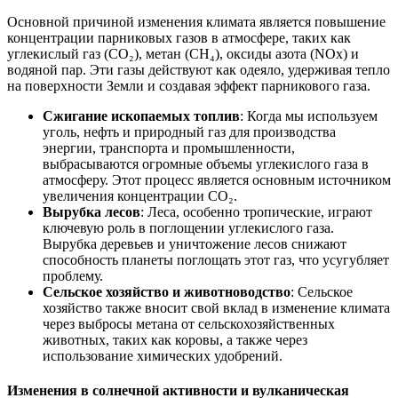
Основной причиной изменения климата является повышение
концентрации парниковых газов в атмосфере, таких как
углекислый газ (CO₂), метан (CH₄), оксиды азота (NOx) и
водяной пар. Эти газы действуют как одеяло, удерживая тепло
на поверхности Земли и создавая эффект парникового газа.
Сжигание ископаемых топлив
: Когда мы используем
уголь, нефть и природный газ для производства
энергии, транспорта и промышленности,
выбрасываются огромные объемы углекислого газа в
атмосферу. Этот процесс является основным источником
увеличения концентрации CO₂.
Вырубка лесов
: Леса, особенно тропические, играют
ключевую роль в поглощении углекислого газа.
Вырубка деревьев и уничтожение лесов снижают
способность планеты поглощать этот газ, что усугубляет
проблему.
Сельское хозяйство и животноводство
: Сельское
хозяйство также вносит свой вклад в изменение климата
через выбросы метана от сельскохозяйственных
животных, таких как коровы, а также через
использование химических удобрений.
Изменения в солнечной активности и вулканическая