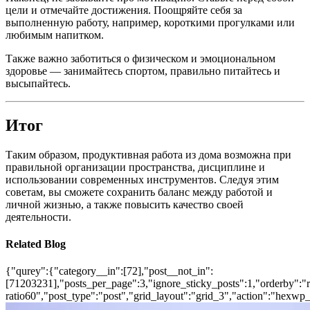
цели и отмечайте достижения. Поощряйте себя за
выполненную работу, например, короткими прогулками или
любимым напитком.
Также важно заботиться о физическом и эмоциональном
здоровье — занимайтесь спортом, правильно питайтесь и
высыпайтесь.
Итог
Таким образом, продуктивная работа из дома возможна при
правильной организации пространства, дисциплине и
использовании современных инструментов. Следуя этим
советам, вы сможете сохранить баланс между работой и
личной жизнью, а также повысить качество своей
деятельности.
Related Blog
{"qurey":{"category__in":[72],"post__not_in":
[71203231],"posts_per_page":3,"ignore_sticky_posts":1,"orderby":"ra
ratio60","post_type":"post","grid_layout":"grid_3","action":"hexwp_