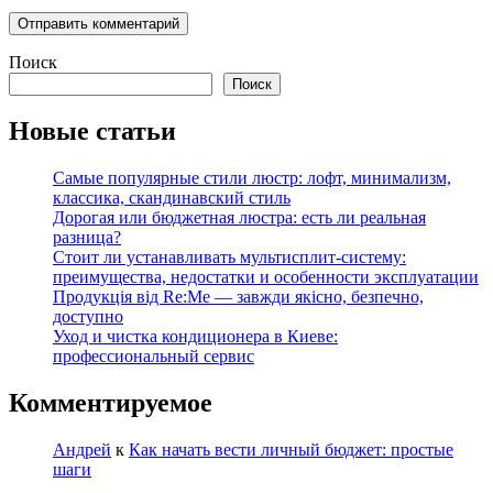
Поиск
Поиск
Новые статьи
Самые популярные стили люстр: лофт, минимализм,
классика, скандинавский стиль
Дорогая или бюджетная люстра: есть ли реальная
разница?
Стоит ли устанавливать мультисплит-систему:
преимущества, недостатки и особенности эксплуатации
Продукція від Re:Me — завжди якісно, безпечно,
доступно
Уход и чистка кондиционера в Киеве:
профессиональный сервис
Комментируемое
Андрей
к
Как начать вести личный бюджет: простые
шаги